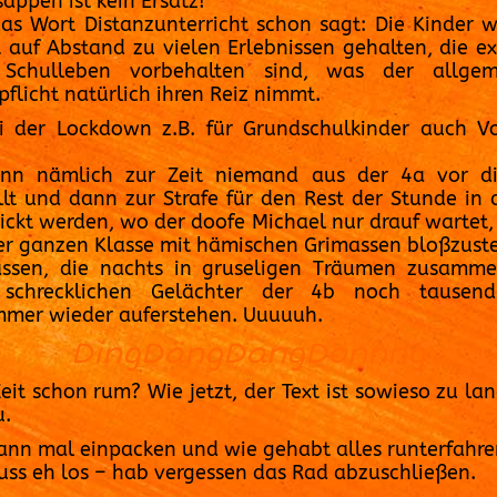
appen ist kein Ersatz!
as Wort Distanzunterricht schon sagt: Die Kinder 
 auf Abstand zu vielen Erlebnissen gehalten, die ex
Schulleben vorbehalten sind, was der allgem
pflicht natürlich ihren Reiz nimmt.
 der Lockdown z.B. für Grundschulkinder auch Vo
ann nämlich zur Zeit niemand aus der 4a vor di
llt und dann zur Strafe für den Rest der Stunde in 
ickt werden, wo der doofe Michael nur drauf wartet,
er ganzen Klasse mit hämischen Grimassen bloßzuste
ssen, die nachts in gruseligen Träumen zusamm
schrecklichen Gelächter der 4b noch tausen
mmer wieder auferstehen. Uuuuuh.
DingDängDangDonnng
Zeit schon rum? Wie jetzt, der Text ist sowieso zu lan
u.
ann mal einpacken und wie gehabt alles runterfahre
uss eh los – hab vergessen das Rad abzuschließen.