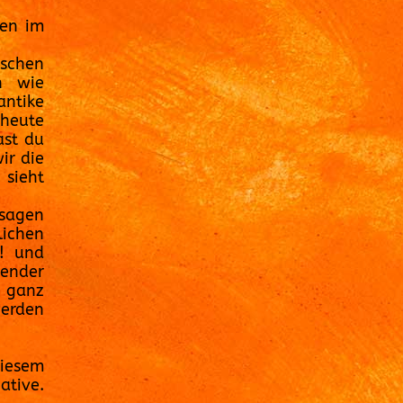
nen im
ischen
n wie
ntike
heute
ast du
ir die
 sieht
sagen
lichen
n! und
sender
) ganz
werden
iesem
ative.