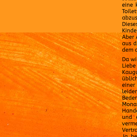
eine 
Toile
abzus
Diese
Kinde
Aber 
aus d
dem a
Da wi
Liebe
Kaugu
üblic
einer
leide
Beden
Mona
Hande
und 
verm
Vertr
Ja, b