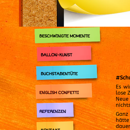
BESCHWINGTE MOMENTE
BALLON-KUNST
Di
BUCHSTABENTÜTE
#Schu
Es wi
lose Z
ENGLISH CONFETTI
Neue 
nicht
REFERENZEN
Ganz 
hätte
dauer