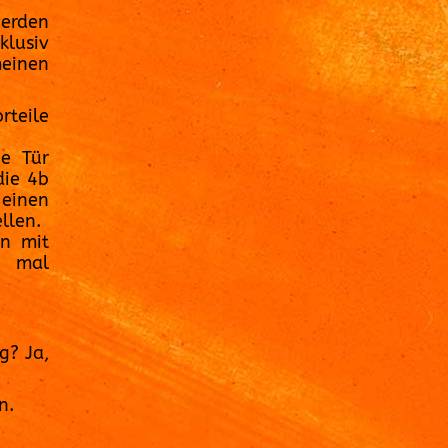
werden
klusiv
einen
rteile
e Tür
die 4b
 einen
llen.
en mit
d mal
g? Ja,
n.