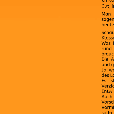
Klass
Gut, 
Man 
sagen
heute
Schau
Klass
Was i
rund
brauc
Die A
und g
Ja, w
des L
Es i
Verzi
Entwi
Auch 
Vorsc
Vormi
sollt