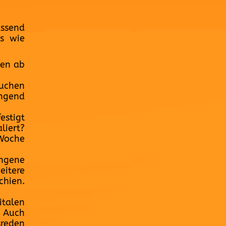
ssend
ls wie
nen ab
auchen
ngend
estigt
liert?
 Woche
ngene
eitere
chien.
italen
. Auch
sreden