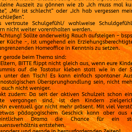
kleine Auszeit zu gönnen wie zb „Ich muss mal ku
tte“, „Mir ist schlecht“ oder „Ich hab vergessen me
chließen“.
s vertraute Schulgefühl/ wahlweise Schuldgefüh
rn nicht weiter vorenthalten werden.
Achtung! Sollte anderweitig Rauch aufsteigen – bsp
er Küche -, ist umgehend ein Erziehungsberechtigt
ngrenzenden Homeoffice in Kenntnis zu setzen.
r gerade beim Thema sind:
 Eltern, BITTE flippt nicht gleich aus, wenn eure Kinde
mmis auf die Tastatur kleben statt wie in der 
h unter den Tisch! Es kann einfach spontaner Au
 nostalgischen Übersprunghandlung sein, nicht me
r auch nicht weniger.
kt zudem: Da seit der aktiven Schulzeit schon ei
te vergangen sind, ist den Kindern zielgerich
ln eventuell gar nicht mehr präsent. Mit viel Verst
etwas pädagogischem Geschick kann aber aus 
eintlichen Drama die Chance für ein sta
auensverhältnis entstehen.
esonders und gerade in herausfordernden Zeiten!