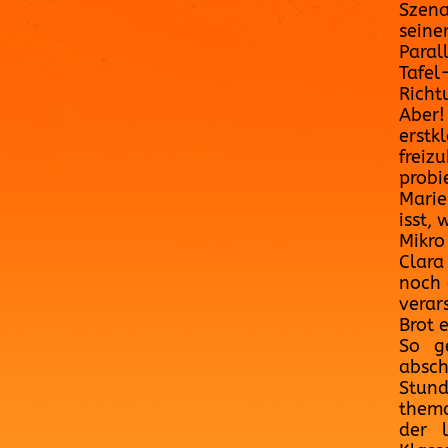
Szena
seine
Paral
Tafel
Richt
Aber!
erstk
freiz
probi
Marie
isst,
Mikro
Clara
noch 
verar
Brot 
So g
absch
Stun
thema
der 