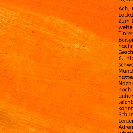
Ach, 
Lockd
Zum B
weit
Tint
Beis
nachm
Gesch
6. bl
schwe
Manc
hatte
Nachr
noch 
anhan
leich
konnt
Schli
Leid
Adren