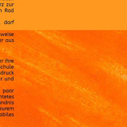
rz zur
in Rad
l darf
sweise
er aus
r ihre
Schule
sdruck
hr und
n paar
tetes
ändnis
eurem
biles