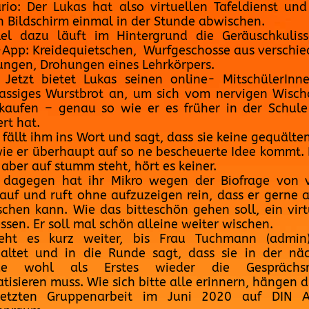
rio: Der Lukas hat also virtuellen Tafeldienst un
n Bildschirm einmal in der Stunde abwischen.
lel dazu läuft im Hintergrund die Geräuschkulis
-App: Kreidequietschen, Wurfgeschosse aus verschi
ungen, Drohungen eines Lehrkörpers.
 Jetzt bietet Lukas seinen online- MitschülerInn
lassiges Wurstbrot an, um sich vom nervigen Wisch
ukaufen – genau so wie er es früher in der Schule
ert hat.
 fällt ihm ins Wort und sagt, dass sie keine gequälten
 wie er überhaupt auf so ne bescheuerte Idee kommt. 
 aber auf stumm steht, hört es keiner.
 dagegen hat ihr Mikro wegen der Biofrage von 
auf und ruft ohne aufzuzeigen rein, dass er gerne 
schen kann. Wie das bitteschön gehen soll, ein virt
essen. Er soll mal schön alleine weiter wischen.
eht es kurz weiter, bis Frau Tuchmann (admin)
altet und in die Runde sagt, dass sie in der nä
de wohl als Erstes wieder die Gesprächsr
tisieren muss. Wie sich bitte alle erinnern, hängen di
letzten Gruppenarbeit im Juni 2020 auf DIN 