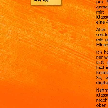
KONTAKT
pro. 
gemei
mir:
Klass
eine 
Aber 
sonde
mit a
Minut
Ich h
mir w
Erst
fisch
Kreid
So, w
digit
Nehme
Klas
macht
oben 