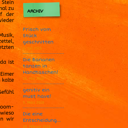
 Stein
mal zu
ARCHIV
f der
wieder
Frisch vom
Musik,
Stück
ettel,
geschnitten
etzten
2. Juli 2026
Die Bananen
da ist
tanzen in
Handtaschen!
Eimer
26. Mai 2026
 kalte
genitiv ein
Gefühl
must have!
5. März 2026
 zoom-
wieso
Die eine
en wir
Entscheidung…
20. Februar 2026