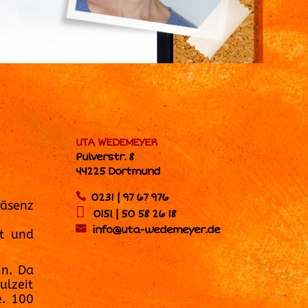
UTA WEDEMEYER
Pulverstr. 8
44225 Dortmund
0231 | 97 67 976
räsenz
0151 | 50 58 26 18
info@uta-wedemeyer.de
rt und
in. Da
ulzeit
e. 100