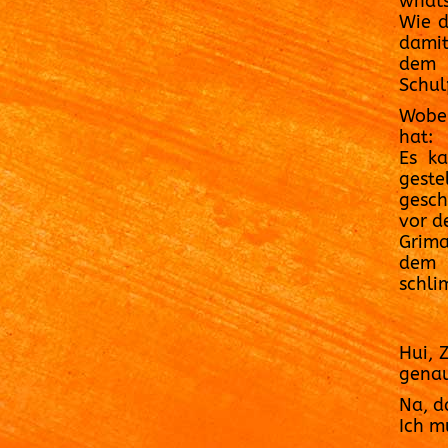
whats
Wie d
damit
dem 
Schul
Wobei
hat:
Es k
geste
gesch
vor d
Grima
dem 
schli
Hui, 
gena
Na, d
Ich m