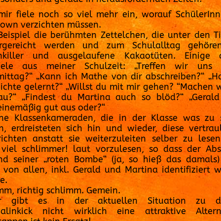
mir fiele noch so viel mehr ein, worauf SchülerIn
own verzichten müssen.
eispiel die berühmten Zettelchen, die unter den T
ergereicht werden und zum Schulalltag gehöre
enkiller und ausgelaufene Kakaotüten. Einige a
piele aus meiner Schulzeit: „Treffen wir uns 
ittag?“ „Kann ich Mathe von dir abschreiben?“ „H
ichte gelernt?“ „Willst du mit mir gehen? “Machen w
au?“ „Findest du Martina auch so blöd?“ „Gerald
inemäßig gut aus oder?“
he Klassenkameraden, die in der Klasse was zu 
n, erdreisteten sich hin und wieder, diese vertrau
ichten anstatt sie weiterzuleiten selber zu lese
viel schlimmer! laut vorzulesen, so dass der Ab
d seiner „roten Bombe“ (ja, so hieß das damals
t von allen, inkl. Gerald und Martina identifiziert 
e.
mm, richtig schlimm. Gemein.
er gibt es in der aktuellen Situation zu d
alinkick nicht wirklich eine attraktive Altern