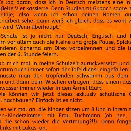
Es lag daran, dass ich in Deutsch meistens eine in
ßelte Vier kassierte. Denn Studienrat Gr.bach sagte 
 „Ohje, also wenn ich schon deinen Namen au
enarbeit sehe, dann weiß ich gleich, dass es wohl 
4 wird. Wenn überhaupt.“
Schule ist ja nicht nur Deutsch, Englisch und 
rn vor allem auch die kleine und große Pause, Spickz
nderen kichernd am Direx vorbeirennen und die l
en der 6. Stunde feiern.
ab mich mal in meine Schulzeit zurückversetzt und 
arum auch immer sofort der Tafeldienst eingefallen:
 musste man den tropfenden Schwamm aus dem 
en und dann beim Wischen ertragen, dass einem das
ewasser immer wieder in den Ärmel läuft.
ie können wir jetzt dieses exklusiv schulische 
al nachbauen? Einfach ist es nicht.
n wir mal an, die Kinder sitzen um 8 Uhr in ihrem
sen-Kinderzimmer mit Frau Tuchmann (oh nee, 
 die schon wieder die Vertretung?!!). Dann fang
links mit Lukas an.