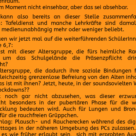
enraum.
im Moment nicht einsehbar, aber das sei absehbar.
kann also bereits an dieser Stelle zusammenfa
: Tafeldienst und manche Lehrkräfte sind dama
 medienunabhängig mehr oder weniger beliebt.
en wir jetzt mal auf die weiterführenden SchülerIn
e 6,7:
st mit dieser Altersgruppe, die fürs heimliche R
 um das Schulgelände die Präsenzpflicht dri
ht?
ltersgruppe, die dadurch ihre soziale Bindungen f
leichzeitig grenzenlose Befreiung von den Alten inha
as ist mit ihnen? Jetzt, heute, in der soundsovielten
ockdowns??
st noch gar nicht abzusehen, was dieser erzwu
cht besonders in der pubertären Phase für die w
cklung bedeuten wird. Auch für Lungen und Bron
für die rauchfreien Grüppchen.
hlag: Plausch- und Raucherecken während des dig
ttages in der näheren Umgebung des PCs zulassen
e es wie früher erlaubt sein, sich mit erprobten Au