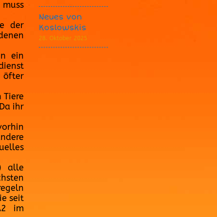
d muss
Neues von
se der
Koslowskis
edenen
28. Oktober 2025
en ein
dienst
 öfter
 Tiere
Da ihr
vorhin
andere
uelles
 alle
chsten
egeln
e seit
A2 im