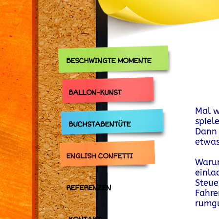
BESCHWINGTE MOMENTE
BALLON-KUNST
Mal w
spiel
BUCHSTABENTÜTE
Dann 
etwas
.
ENGLISH CONFETTI
Warum
einla
Steue
REFERENZEN
Fahre
rumgu
.