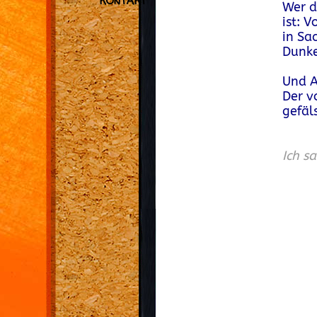
KONTAKT
Wer d
ist: 
in Sa
Dunke
.
Und A
Der v
gefäl
.
.
Ich s