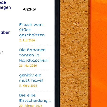
ede
biegen
ARCHIV
Frisch vom
Stück
 aber
geschnitten
2. Juli 2026
Die Bananen
!!
tanzen in
Handtaschen!
26. Mai 2026
genitiv ein
must have!
5. März 2026
Die eine
Entscheidung…
20. Februar 2026