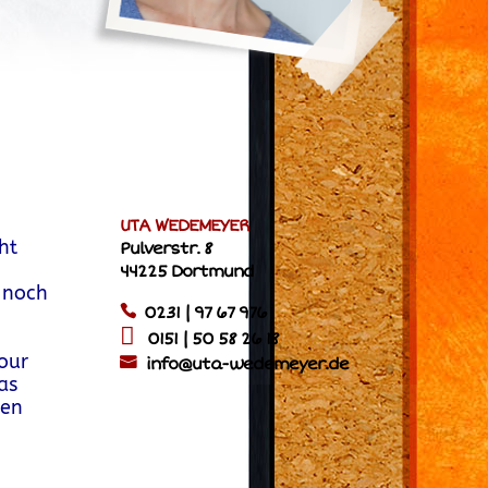
UTA WEDEMEYER
ht
Pulverstr. 8
44225 Dortmund
s noch
0231 | 97 67 976
0151 | 50 58 26 18
our
info@uta-wedemeyer.de
as
den