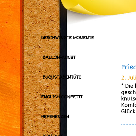
BESCHWINGTE MOMENTE
BALLON-KUNST
Fris
BUCHSTABENTÜTE
2. Ju
* Die
gesch
ENGLISH CONFETTI
knuts
Komfo
Glück 
REFERENZEN