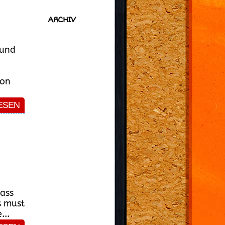
ARCHIV
 und
von
ESEN
dass
s must
...