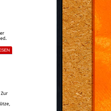
er
ied.
ESEN
 Zur
ütze,