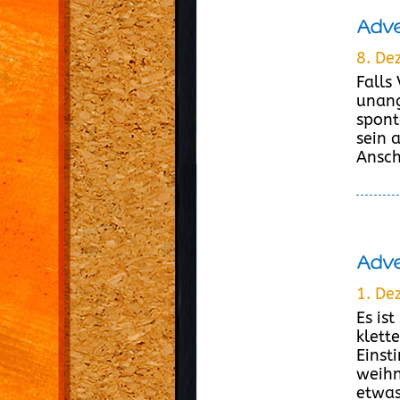
Adve
8. De
Falls
unang
spont
sein 
Ansch
Adve
1. De
Es is
klett
Einst
weihn
etwas