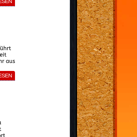
ESEN
führt
eit
hr aus
ESEN
a
t
rt