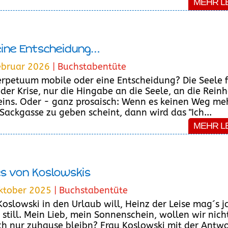
MEHR L
eine Entscheidung…
ebruar 2026
|
Buchstabentüte
erpetuum mobile oder eine Entscheidung? Die Seele 
eder Krise, nur die Hingabe an die Seele, an die Reinh
eins. Oder - ganz prosaisch: Wenn es keinen Weg me
 Sackgasse zu geben scheint, dann wird das "Ich...
MEHR L
s von Koslowskis
ktober 2025
|
Buchstabentüte
Koslowski in den Urlaub will, Heinz der Leise mag´s j
r still. Mein Lieb, mein Sonnenschein, wollen wir nich
ch nur zuhause bleibn? Frau Koslowski mit der Antwo