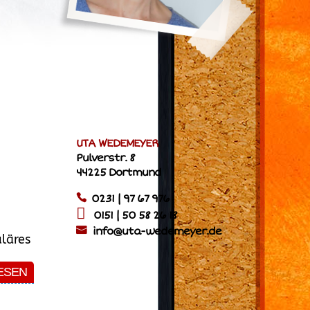
UTA WEDEMEYER
Pulverstr. 8
44225 Dortmund
0231 | 97 67 976
0151 | 50 58 26 18
info@uta-wedemeyer.de
uläres
ESEN