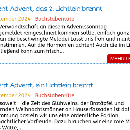
nt Advent, das 2. Lichtlein brennt
zember 2024
|
Buchstabentüte
 Verwandtschaft an diesem Adventssonntag
emeldet reingeschneit kommen sollte, einfach ganz
an die beschwingte Melodei Lasst uns froh und munt
anstimmen. Auf die Harmonien achten! Auch die im L
ließend kann zum frisch...
MEHR L
nt Advent, ein Lichtlein brennt
zember 2024
|
Buchstabentüte
t soweit - die Zeit des Glühweins, der Bratäpfel und
ernden Weihnachtsmänner an Häuserfassaden ist da!
immung basteln wir uns eine ordentliche Portion
achtlicher Vorfreude. Dazu brauchen wir eine rote M
 Watte,...