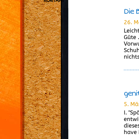
KONTAKT
Die 
26. M
Leich
Güte 
Vorwu
Schuh
nichts
geni
5. Mä
I. "S
entwi
diese
have i