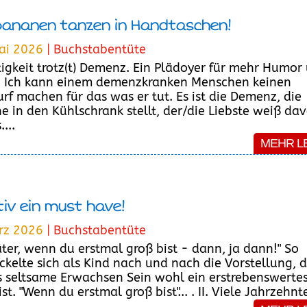
Bananen tanzen in Handtaschen!
ai 2026
|
Buchstabentüte
tigkeit trotz(t) Demenz. Ein Plädoyer für mehr Humor
. Ich kann einem demenzkranken Menschen keinen
rf machen für das was er tut. Es ist die Demenz, die
e in den Kühlschrank stellt, der/die Liebste weiß da
....
MEHR L
tiv ein must have!
rz 2026
|
Buchstabentüte
päter, wenn du erstmal groß bist - dann, ja dann!" So
ckelte sich als Kind nach und nach die Vorstellung, 
s seltsame Erwachsen Sein wohl ein erstrebenswerte
st. "Wenn du erstmal groß bist"... . II. Viele Jahrzehnte