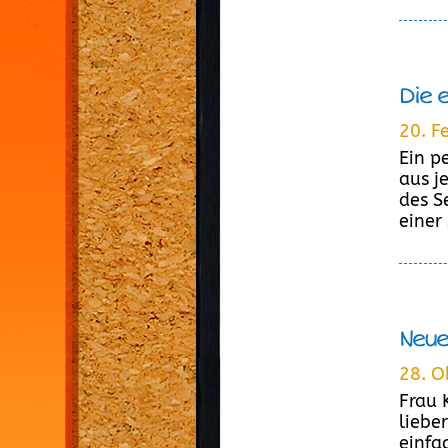
Die 
20. F
Ein p
aus j
des S
einer
Neue
28. O
Frau 
liebe
einfa