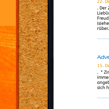
22. D
. Der
Liebl
Freud
(sieh
rüber.
Adve
15. D
. * Z
immer
angeb
sich 