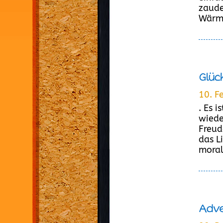
zaude
Wärme
Glüc
10. F
. Es 
wiede
Freud
das L
morali
Adve