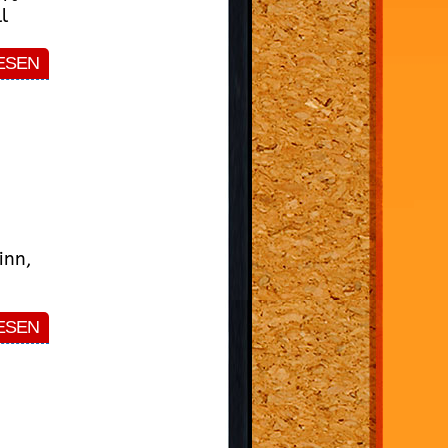
l
ESEN
inn,
ESEN