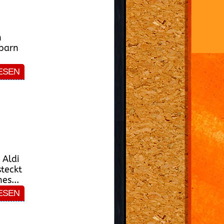
n
hbarn
ESEN
 Aldi
teckt
es...
ESEN