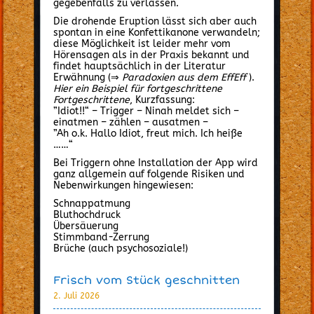
gegebenfalls zu verlassen.
Die drohende Eruption lässt sich aber auch
spontan in eine Konfettikanone verwandeln;
diese Möglichkeit ist leider mehr vom
Hörensagen als in der Praxis bekannt und
findet hauptsächlich in der Literatur
Erwähnung (⇒
Paradoxien aus dem EffEff
).
Hier ein Beispiel für fortgeschrittene
Fortgeschrittene
, Kurzfassung:
”Idiot!!“ – Trigger – Ninah meldet sich –
einatmen – zählen – ausatmen –
”Ah o.k. Hallo Idiot, freut mich. Ich heiße
……“
.
Bei Triggern ohne Installation der App wird
ganz allgemein auf folgende Risiken und
Nebenwirkungen hingewiesen:
Schnappatmung
Bluthochdruck
Übersäuerung
Stimmband-Zerrung
Brüche (auch psychosoziale!)
Frisch vom Stück geschnitten
2. Juli 2026