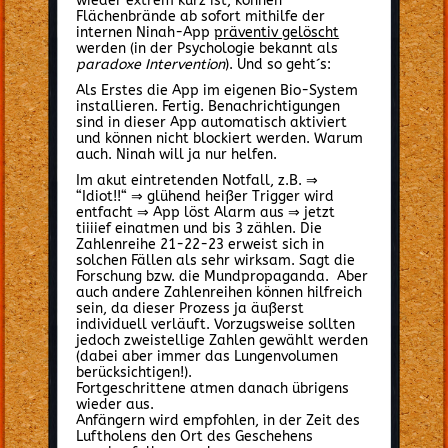
wieder extrem kurz ist, können
Flächenbrände ab sofort mithilfe der
internen Ninah-App
präventiv gelöscht
werden (in der Psychologie bekannt als
paradoxe Intervention
). Und so geht´s:
Als Erstes die App im eigenen Bio-System
installieren. Fertig. Benachrichtigungen
sind in dieser App automatisch aktiviert
und können nicht blockiert werden. Warum
auch. Ninah will ja nur helfen.
Im akut eintretenden Notfall, z.B. ⇒
“Idiot!!“ ⇒ glühend heißer Trigger wird
entfacht ⇒ App löst Alarm aus ⇒ jetzt
tiiiief einatmen und bis 3 zählen. Die
Zahlenreihe 21-22-23 erweist sich in
solchen Fällen als sehr wirksam. Sagt die
Forschung bzw. die Mundpropaganda. Aber
auch andere Zahlenreihen können hilfreich
sein, da dieser Prozess ja äußerst
individuell verläuft. Vorzugsweise sollten
jedoch zweistellige Zahlen gewählt werden
(dabei aber immer das Lungenvolumen
berücksichtigen!).
Fortgeschrittene atmen danach übrigens
wieder aus.
Anfängern wird empfohlen, in der Zeit des
Luftholens den Ort des Geschehens