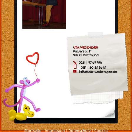
UTA WEDEMEYER
Pulverstr. 8
44225 Dortmund
0231 | 97 67 976
0151 | 50 58 26 18
info@uta-wedemeyer.de
Startseite
|
Impressum
|
Datenschutz
|
Cookies