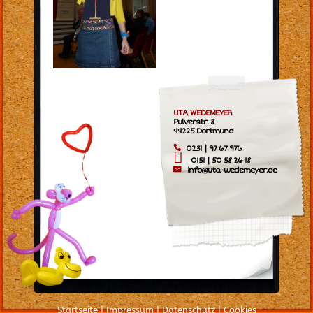
UTA WEDEMEYER
Pulverstr. 8
44225 Dortmund
0231 | 97 67 976
0151 | 50 58 26 18
info@uta-wedemeyer.de
Startseite
|
Impressum
|
Datenschutz
|
Cookies